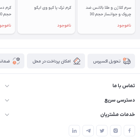
سرم کلاژن و طلا بالانس ضد
کرم ترک پا کیو وی ایگو
چروک و جوانساز حجم 30
حجم 50 میلی لیتر
میلی لیتر
ناموجود
ناموجود
ناموجو
امکان پرداخت در محل
ضمانت
تحویل اکسپرس
تماس با ما
09172138137
دسترسی سریع
info@digipersian.com
حساب کاربری
خدمات مشتریان
شیراز - معالی آباد دوستان
مجله فروشگاه
قوانین و مقررات
لیست محصولات
حریم خصوصی