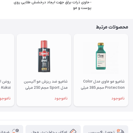
- حاوی ذرات براق جهت ایجاد درخشش طلایی روی
پوست و مو
محصولات مرتبط
شامپو مو ماوی مدل Color
شامپو ضد ریزش مو آلپسین
روغن ا
Protection حجم 385 میلی
مدل Sport حجم 250 میلی
Kukui حجم 118 میلی لیتر
لیتر
لیتر
ناموجود
ناموجود
ناموجو
امکان پرداخت در محل
ضمانت
تحویل اکسپرس