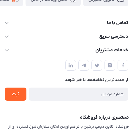
تماس با ما
09172138137
دسترسی سریع
info@digipersian.com
حساب کاربری
خدمات مشتریان
شیراز - معالی آباد دوستان
مجله فروشگاه
قوانین و مقررات
لیست محصولات
حریم خصوصی
درباره ما
از جدید‌ترین تخفیف‌ها با‌ خبر شوید
راهنما
تماس با ما
ثبت
مختصری درباره فروشگاه
فروشگاه آنلاین دیجی پرشین با فراهم آوردن امکان سفارش تنوع گسترده ای از