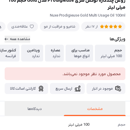
روغن چندکاره نوکس سری Prodigieuse مدل Gold حجم 100
میلی لیتر
Nuxe Prodigieuse Gold Multi Usage Oil 100ml
شامپو و مراقبت از مو
علاقه‌مندی
از 17 نظر
ویژگی‌ها
مشاهده همه
حجم
مناسب برای
عصاره
ویتامین
کشور سازن
100 میلی لیتر
انواع موها
ندارد
ندارد
فرانسه
محصول مورد نظر موجود نمی‌باشد.
موجود در انبار
ارسال سریع
گارانتی اصالت کالا
مشخصات
دیدگاه‌ها
حجم
100 میلی لیتر