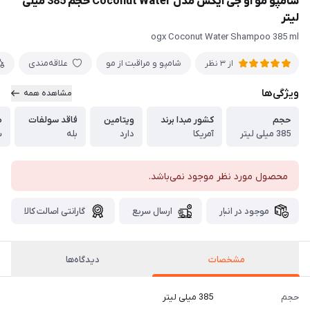
شامپو مو او جی ایکس مدل Coconut Water حجم 385 میلی
لیتر
ogx Coconut Water Shampoo 385 ml
شامپو و مراقبت از مو
علاقه‌مندی
از 3 نظر
ویژگی‌ها
مشاهده همه
حجم
کشور مبدا برند
ویتامین
فاقد سولفات
ص
385 میلی لیتر
آمریکا
دارد
بله
س
محصول مورد نظر موجود نمی‌باشد.
موجود در انبار
ارسال سریع
گارانتی اصالت کالا
مشخصات
دیدگاه‌ها
حجم
385 میلی لیتر