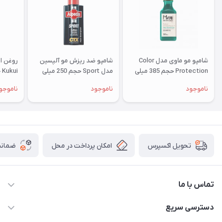
شامپو مو ماوی مدل Color
شامپو ضد ریزش مو آلپسین
روغن ا
Protection حجم 385 میلی
مدل Sport حجم 250 میلی
Kukui حجم 118 میلی لیتر
لیتر
لیتر
ناموجود
ناموجود
ناموجو
امکان پرداخت در محل
ضمانت
تحویل اکسپرس
تماس با ما
09172138137
دسترسی سریع