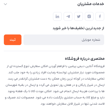
info@digipersian.com
حساب کاربری
خدمات مشتریان
شیراز - معالی آباد دوستان
مجله فروشگاه
قوانین و مقررات
لیست محصولات
حریم خصوصی
درباره ما
از جدید‌ترین تخفیف‌ها با‌ خبر شوید
راهنما
تماس با ما
ثبت
مختصری درباره فروشگاه
فروشگاه آنلاین دیجی پرشین با فراهم آوردن امکان سفارش تنوع گسترده ای از
محصولات مورد نیاز مشتریان توانسته رضایت افراد زیادی را به خود جلب کند.
تمامی سفارشات در کوتاه ترین زمان ممکن به دست مشتریان گرانقدر می رسد.
ارسال در شیراز رایگان و در همان روز تحویل می گردد و ارسال در بقیه شهرستان
ها با پرداخت هزینه ارسال انجام می شود. امکان عودت کالا تا یک هفته وجود
دارد و مبلغ کالا به حساب مشتری بازگشت داده می شود. محصولات تند مصرف و
فاسد شدنی تنها در شیراز قابل سفارش خواهند بود.