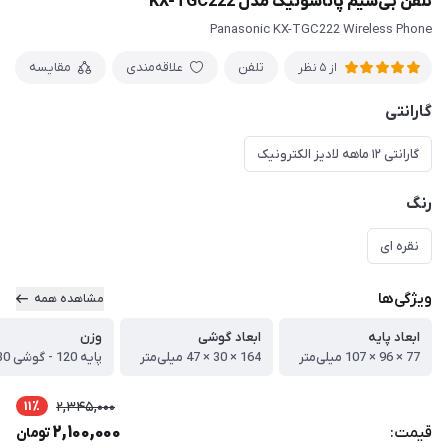
تلفن بی‌سیم پاناسونیک مدل KX-TGC222
Panasonic KX-TGC222 Wireless Phone
تلفن
علاقه‌مندی
مقایسه
از 5 نظر
گارانتی
گارانتی ۱۲ ماهه لادیز الکترونیک
رنگ
نقره ای
ویژگی‌ها
مشاهده همه
ابعاد پایه
ابعاد گوشی
وزن
77 × 96 × 107 میلی‌متر
164 × 30 × 47 میلی‌متر
پایه 120 - گوشی 130 گرم
11٪
2,345,000
2,100,000
قیمت:
تومان