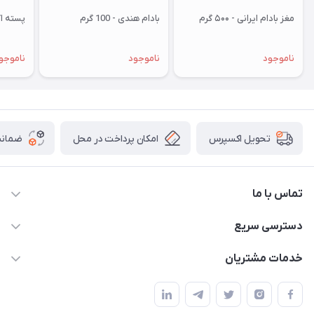
مغز بادام ایرانی - ۵۰۰ گرم
بادام هندی - 100 گرم
پسته اکبری
ناموجود
ناموجود
ناموجو
امکان پرداخت در محل
ضمانت
تحویل اکسپرس
تماس با ما
09172138137
دسترسی سریع
info@digipersian.com
حساب کاربری
خدمات مشتریان
شیراز - معالی آباد دوستان
مجله فروشگاه
قوانین و مقررات
لیست محصولات
حریم خصوصی