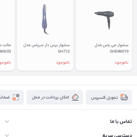
سشوار جی پاس مدل
سشوار برس دار جیپاس مدل
حالت د
69/03
GH713
GHD86019
ناموجود
ناموجود
ناموجو
امکان پرداخت در محل
ضمانت
تحویل اکسپرس
تماس با ما
09172138137
دسترسی سریع