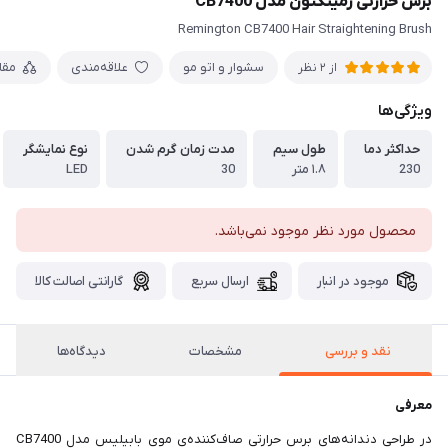
برس حرارتی رمینگتون مدل CB7400
Remington CB7400 Hair Straightening Brush
سشوار و اتو مو
علاقه‌مندی
مقا
از 2 نظر
ویژگی‌ها
حداکثر دما
طول سیم
مدت زمان گرم شدن
نوع نمایشگر
230
۱.۸ متر
30
LED
محصول مورد نظر موجود نمی‌باشد.
موجود در انبار
ارسال سریع
گارانتی اصالت کالا
نقد و بررسی
مشخصات
دیدگاه‌ها
معرفی
در طراحی دندانه‌های برس حرارتی صاف‌کننده‌ی موی بابیلیس مدل CB7400