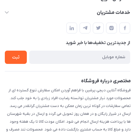
info@digipersian.com
حساب کاربری
خدمات مشتریان
شیراز - معالی آباد دوستان
مجله فروشگاه
قوانین و مقررات
لیست محصولات
حریم خصوصی
درباره ما
از جدید‌ترین تخفیف‌ها با‌ خبر شوید
راهنما
تماس با ما
ثبت
مختصری درباره فروشگاه
فروشگاه آنلاین دیجی پرشین با فراهم آوردن امکان سفارش تنوع گسترده ای از
محصولات مورد نیاز مشتریان توانسته رضایت افراد زیادی را به خود جلب کند.
تمامی سفارشات در کوتاه ترین زمان ممکن به دست مشتریان گرانقدر می رسد.
ارسال در شیراز رایگان و در همان روز تحویل می گردد و ارسال در بقیه شهرستان
ها با پرداخت هزینه ارسال انجام می شود. امکان عودت کالا تا یک هفته وجود
دارد و مبلغ کالا به حساب مشتری بازگشت داده می شود. محصولات تند مصرف و