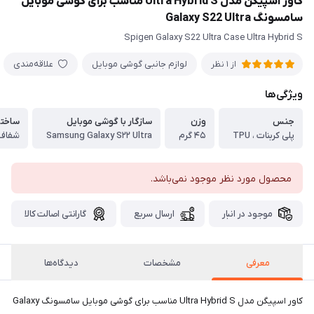
کاور اسپیگن مدل Ultra Hybrid S مناسب برای گوشی موبایل
سامسونگ Galaxy S22 Ultra
Spigen Galaxy S22 Ultra Case Ultra Hybrid S
لوازم جانبی گوشی موبایل
علاقه‌مندی
از 1 نظر
ویژگی‌ها
جنس
وزن
سازگار با گوشی موبایل
ساختا
پلی کربنات ، TPU
۴۵ گرم
Samsung Galaxy S۲۲ Ultra
شفاف
محصول مورد نظر موجود نمی‌باشد.
موجود در انبار
ارسال سریع
گارانتی اصالت کالا
معرفی
مشخصات
دیدگاه‌ها
کاور اسپیگن مدل Ultra Hybrid S مناسب برای گوشی موبایل سامسونگ Galaxy