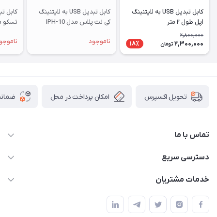
کابل تبدیل USB به لایتنینگ
کابل تبدیل USB به لایتنینگ
اپل طول ۲ متر
کی نت پلاس مدل IPH-10
تسکو مدل TC i27
طول 1.2 متر
2,800,000
ناموجود
ناموجو
2,300,000
18٪
تومان
امکان پرداخت در محل
ضمانت
تحویل اکسپرس
تماس با ما
09172138137
دسترسی سریع
info@digipersian.com
حساب کاربری
خدمات مشتریان
شیراز - معالی آباد دوستان
مجله فروشگاه
قوانین و مقررات
لیست محصولات
حریم خصوصی