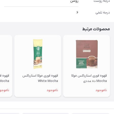
درجه روست
روشن
درجه تلخی
۶
محصولات مرتبط
قهوه فوری استارباکس موکا
قهوه فوری موکا استارباکس
Mocha ده عددی
White Mocha
Mocha پک ده عدد
ناموجود
ناموجود
ناموجو