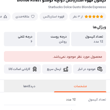
کپسول قهوه استارباکس دولچه گوستو Blonde Roast
Starbucks Dolce Gusto Blonde Espresso
قهوه استارباکس
علاقه‌مندی
مق
از 3 نظر
ویژگی‌ها
تعداد کپسول
درجه روست
درجه تلخی
12 عدد
روشن
۶
محصول مورد نظر موجود نمی‌باشد.
موجود در انبار
ارسال سریع
گارانتی اصالت کالا
مشخصات
دیدگاه‌ها
تعداد کپسول
12 عدد