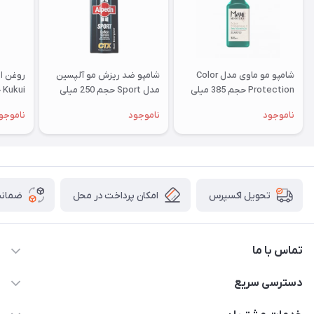
شامپو مو ماوی مدل Color
شامپو ضد ریزش مو آلپسین
روغن ا
Protection حجم 385 میلی
مدل Sport حجم 250 میلی
Kukui حجم 118 میلی لیتر
لیتر
لیتر
ناموجود
ناموجود
ناموجو
امکان پرداخت در محل
ضمانت
تحویل اکسپرس
تماس با ما
09172138137
دسترسی سریع
info@digipersian.com
حساب کاربری