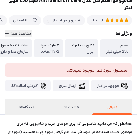
شامپو مو استم سل مدل Anti dandruff care حجم 250 میلی
لیتر
شامپو و مراقبت از مو
علاقه‌مندی
از 2 نظر
ویژگی‌ها
مشاهده همه
حجم
کشور مبدا برند
شماره مجوز
صادر کننده مجوز
250 میلی لیتر
ایران
1572/ظ/56
سازمان غذا و دارو
محصول مورد نظر موجود نمی‌باشد.
موجود در انبار
ارسال سریع
گارانتی اصالت کالا
معرفی
مشخصات
دیدگاه‌ها
همانطور که می دانید شامپویی که برای موهای چرب و شامپویی که برای
موهای خشک استفاده می‌شود اگر شما هم گرفتار شوره چرب هستید (شوره‌ای