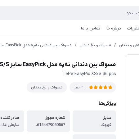
مقررات
درباره ما
تماس با ما
ن و دندان
/
مسواک و نخ دندان
/
مسواک بین دندانی ته‌په مدل EasyPick سایز XS/S بسته 36 عددی
مسواک بین دندانی ته‌په مدل EasyPick سایز XS/S بسته 36 عددی
TePe EasyPic XS/S 36 pcs
مسواک و نخ دندان
از 3 نظر
ویژگی‌ها
سایز
شماره مجوز
صادر کننده 
کوچک
1256154479050567
سازمان غذا و