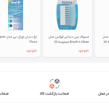
 مدل
مسواک بین دندانی فوکس مدل
نخ دندان اورال-بی 
EasyPick سایز M/L بسته 36
Brush n Clean مجموعه 20
Floss
عددی
ناموجود
ناموجود
در محل
ضمانت بازگشت کالا
ضمانت 