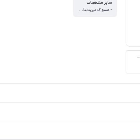
سایر مشخصات
- مسواک بین‌دندانی ، - دسته‌دار ، - دسته ارگونومیک ، - سایز سری XS/S ، - قابل‌استفاده برای دندان‎های فاصله‌دار، دارای ارتودنسی و معمولی ، - دارای سری سیلیکونی ، - انعطاف‌پذیر ، - تمیزکننده جرم، مواد غذایی و میکروب‌های بین‌دندانی ، - دارای یک عدد سری پلاستیکی قابل‌استفاده برای تمام مسواک‌ها ، - قابل‌استفاده به‌صورت روزمره ، - بسته 36 عددی ، - دارای محفظه پلاستیکی جهت حمل‌کردن