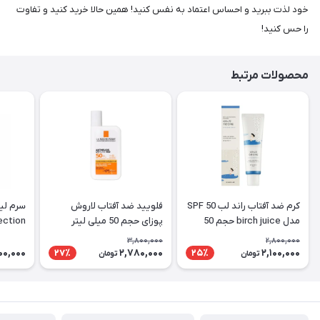
خود لذت ببرید و احساس اعتماد به نفس کنید! همین حالا خرید کنید و تفاوت
را حس کنید!
محصولات مرتبط
کرم ضد آفتاب راند لب SPF 50
فلویید ضد آفتاب لاروش
مدل birch juice حجم 50
پوزای حجم 50 میلی لیتر
Perfection
میلی لیتر
3,800,000
2,800,000
000,000
2,780,000
2,100,000
27٪
25٪
تومان
تومان