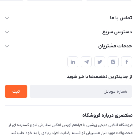
تماس با ما
09172138137
دسترسی سریع
info@digipersian.com
حساب کاربری
خدمات مشتریان
شیراز - معالی آباد دوستان
مجله فروشگاه
قوانین و مقررات
لیست محصولات
حریم خصوصی
درباره ما
از جدید‌ترین تخفیف‌ها با‌ خبر شوید
راهنما
تماس با ما
ثبت
مختصری درباره فروشگاه
فروشگاه آنلاین دیجی پرشین با فراهم آوردن امکان سفارش تنوع گسترده ای از
محصولات مورد نیاز مشتریان توانسته رضایت افراد زیادی را به خود جلب کند.