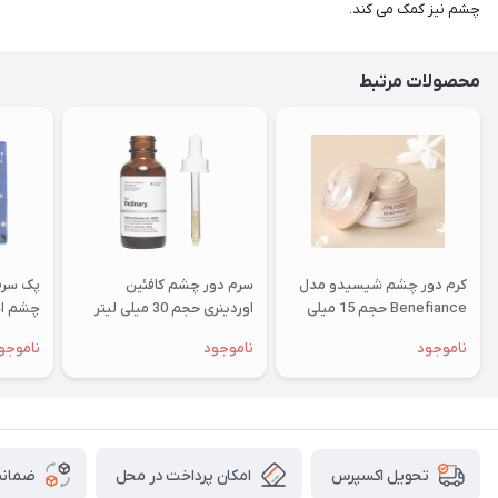
چشم نیز کمک می کند.
محصولات مرتبط
کرم دور چشم شیسیدو مدل
سرم دور چشم کافئین
پک سرم
Benefiance حجم 15 میلی
اوردینری حجم 30 میلی لیتر
چشم اس
لیتر
ناموجود
ناموجود
ناموجو
امکان پرداخت در محل
ضمانت
تحویل اکسپرس