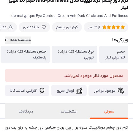
کرم دور چشم درماتیپیک مدل Anti-puffiness حجم 20 میلی
لیتر
dermatypique Eye Contour Cream Anti-Dark Circle and Anti-Puffiness
کرم دور چشم
علاقه‌مندی
مقای
از 3 نظر
ویژگی‌ها
مشاهده همه
حجم
نوع محفظه نگه دارنده
جنس محفظه نگه دارنده
20 میلی لیتر
تیوپی
پلاستیک
محصول مورد نظر موجود نمی‌باشد.
موجود در انبار
ارسال سریع
گارانتی اصالت کالا
معرفی
مشخصات
دیدگاه‌ها
کرم دور چشم درماتیپیک علاوه بر از بین بردن سیاهی دور چشم به رفع پف دور