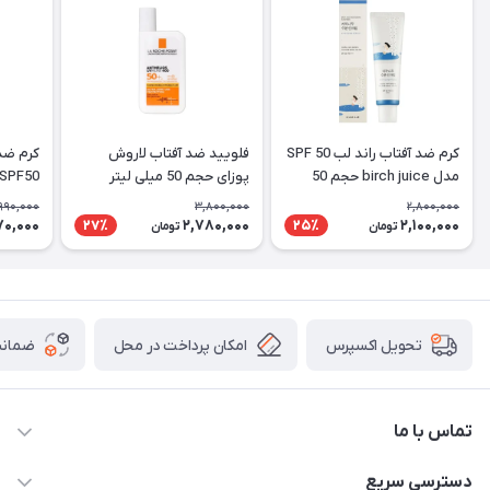
کرم ضد آفتاب راند لب SPF 50
فلویید ضد آفتاب لاروش
کرم ضد 
مدل birch juice حجم 50
پوزای حجم 50 میلی لیتر
SPF50
میلی لیتر
990,000
3,800,000
2,800,000
70,000
2,780,000
2,100,000
27٪
25٪
تومان
تومان
امکان پرداخت در محل
ضمانت
تحویل اکسپرس
تماس با ما
09172138137
دسترسی سریع