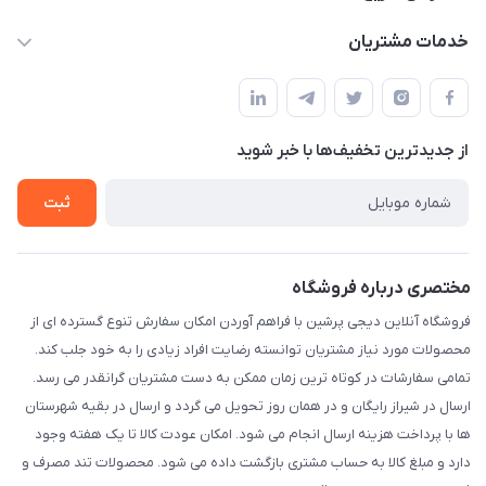
info@digipersian.com
حساب کاربری
خدمات مشتریان
شیراز - معالی آباد دوستان
مجله فروشگاه
قوانین و مقررات
لیست محصولات
حریم خصوصی
درباره ما
از جدید‌ترین تخفیف‌ها با‌ خبر شوید
راهنما
تماس با ما
ثبت
مختصری درباره فروشگاه
فروشگاه آنلاین دیجی پرشین با فراهم آوردن امکان سفارش تنوع گسترده ای از
محصولات مورد نیاز مشتریان توانسته رضایت افراد زیادی را به خود جلب کند.
تمامی سفارشات در کوتاه ترین زمان ممکن به دست مشتریان گرانقدر می رسد.
ارسال در شیراز رایگان و در همان روز تحویل می گردد و ارسال در بقیه شهرستان
ها با پرداخت هزینه ارسال انجام می شود. امکان عودت کالا تا یک هفته وجود
دارد و مبلغ کالا به حساب مشتری بازگشت داده می شود. محصولات تند مصرف و