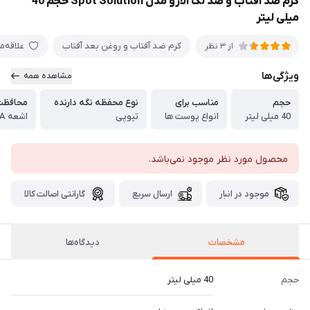
کرم ضد آفتاب و ضد لک الارو مدل Spot Solution حجم 40
میلی لیتر
کرم ضد آفتاب و روغن بعد آفتاب
علاقه‌م
از 3 نظر
ویژگی‌ها
مشاهده همه
حجم
مناسب برای
نوع محفظه نگه دارنده
محافظت ک
40 میلی لیتر
انواع پوست ها
تیوپی
اشعه UVA و UVB
محصول مورد نظر موجود نمی‌باشد.
موجود در انبار
ارسال سریع
گارانتی اصالت کالا
مشخصات
دیدگاه‌ها
حجم
40 میلی لیتر