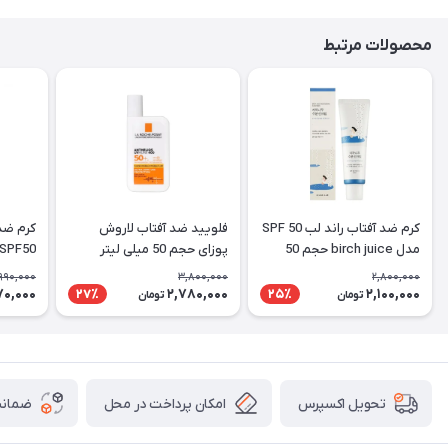
محصولات مرتبط
کرم ضد آفتاب راند لب SPF 50
فلویید ضد آفتاب لاروش
کرم ضد 
مدل birch juice حجم 50
پوزای حجم 50 میلی لیتر
SPF50
میلی لیتر
990,000
3,800,000
2,800,000
70,000
2,780,000
2,100,000
27٪
25٪
تومان
تومان
امکان پرداخت در محل
ضمانت
تحویل اکسپرس