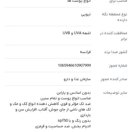
مناسب برای
انواع پوست ها
نوع محفظه نگه
تیوپی
دارنده
محافظت کننده در
اشعه UVA و UVB
برابر
کشور مبدا برند
فرانسه
شماره مجوز
1065946610907999
صادر کننده مجوز
سازمان غذا و دارو
سایر توضیحات
بدون اسانس و پارابن
مناسب انواع پوست و تمام سنین
ضد لک مؤثر و قوی، کاهش دهنده انواع کک و مک و
لک های ناشی از جای جوش، آفتاب، افزایش سن و
بارداری
بدون رنگ و با spf50
التیام بخش، ضد حساسیت و قرمزی