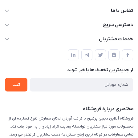
تماس با ما
09172138137
دسترسی سریع
info@digipersian.com
حساب کاربری
خدمات مشتریان
شیراز - معالی آباد دوستان
مجله فروشگاه
قوانین و مقررات
لیست محصولات
حریم خصوصی
درباره ما
از جدید‌ترین تخفیف‌ها با‌ خبر شوید
راهنما
تماس با ما
ثبت
مختصری درباره فروشگاه
فروشگاه آنلاین دیجی پرشین با فراهم آوردن امکان سفارش تنوع گسترده ای از
محصولات مورد نیاز مشتریان توانسته رضایت افراد زیادی را به خود جلب کند.
تمامی سفارشات در کوتاه ترین زمان ممکن به دست مشتریان گرانقدر می رسد.