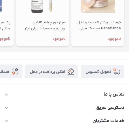
کرم دور چشم شیسیدو مدل
سرم دور چشم کافئین
پک سرم
Benefiance حجم 15 میلی
اوردینری حجم 30 میلی لیتر
چشم اس
لیتر
ناموجود
ناموجود
ناموجو
امکان پرداخت در محل
ضمانت
تحویل اکسپرس
تماس با ما
09172138137
دسترسی سریع
info@digipersian.com
حساب کاربری
خدمات مشتریان
شیراز - معالی آباد دوستان
مجله فروشگاه