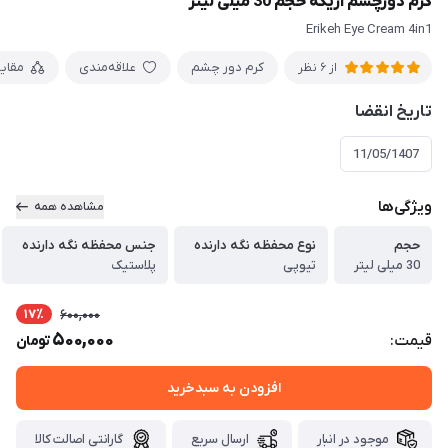
کرم دورچشم اریکه حجم 30 میلی لیتر
Erikeh Eye Cream 4in1
کرم دور چشم
علاقه‌مندی
مقای
از 6 نظر
تاریخ انقضا
11/05/1407
ویژگی‌ها
مشاهده همه
حجم
نوع محفظه نگه دارنده
جنس محفظه نگه دارنده
30 میلی لیتر
تیوپی
پلاستیک
17٪
600,000
500,000
قیمت:
تومان
افزودن به سبدخرید
موجود در انبار
ارسال سریع
گارانتی اصالت کالا