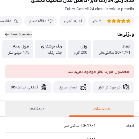
مداد رنگی 24 رنگ فابر-کاستل مدل کلاسیک کاغذی
Faber-Castell 24 classic colour pencils
لوازم تحریر
علاقه‌مندی
مقایسه
از 2 نظر
ویژگی‌ها
مشاهده همه
ابعاد
وزن
رنگ نوشتاری
طول بدنه
1×17×20 سانتی‌متر
200 گرم
چند رنگ
175 میلی‌متر
محصول مورد نظر موجود نمی‌باشد.
موجود در انبار
ارسال سریع
گارانتی اصالت کالا
مشخصات
دیدگاه‌ها
ابعاد
1×17×20 سانتی‌متر