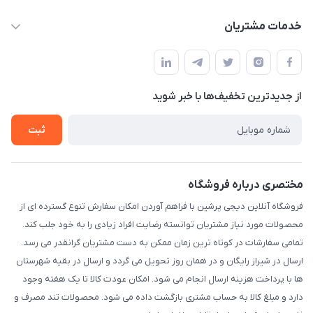
info@digipersian.com
حساب کاربری
خدمات مشتریان
شیراز - معالی آباد دوستان
مجله فروشگاه
قوانین و مقررات
لیست محصولات
حریم خصوصی
درباره ما
از جدید‌ترین تخفیف‌ها با‌ خبر شوید
راهنما
تماس با ما
ثبت
مختصری درباره فروشگاه
فروشگاه آنلاین دیجی پرشین با فراهم آوردن امکان سفارش تنوع گسترده ای از
محصولات مورد نیاز مشتریان توانسته رضایت افراد زیادی را به خود جلب کند.
تمامی سفارشات در کوتاه ترین زمان ممکن به دست مشتریان گرانقدر می رسد.
ارسال در شیراز رایگان و در همان روز تحویل می گردد و ارسال در بقیه شهرستان
ها با پرداخت هزینه ارسال انجام می شود. امکان عودت کالا تا یک هفته وجود
دارد و مبلغ کالا به حساب مشتری بازگشت داده می شود. محصولات تند مصرف و