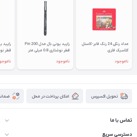
مداد رنگی 24 رنگ فابر-کاستل
راپید یونی بال مدل Pin 200
کلاسیک فلزی
قطر نوشتاری 0.8 میلی متر
قطر نوشتاری 6
ناموجود
ناموجود
ناموجو
امکان پرداخت در محل
ضمانت
تحویل اکسپرس
تماس با ما
09172138137
دسترسی سریع