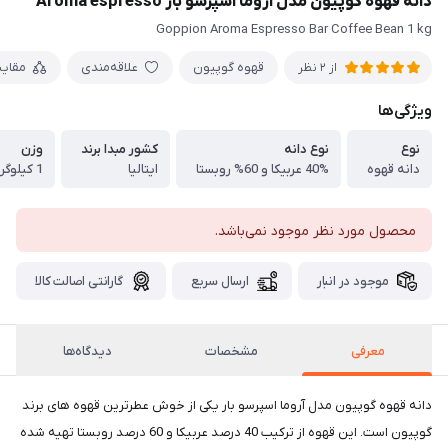
دانه قهوه گوپیون مدل آروما اسپرسو بار Aroma espresso
Goppion Aroma Espresso Bar Coffee Bean 1 kg
قهوه گوپیون
علاقه‌مندی
مقای
از 2 نظر
ویژگی‌ها
نوع
نوع دانه
کشور مبدا برند
وزن
دانه قهوه
40% عربیکا و 60% روبستا
ایتالیا
1 کیلوگرم
محصول مورد نظر موجود نمی‌باشد.
موجود در انبار
ارسال سریع
گارانتی اصالت کالا
معرفی
مشخصات
دیدگاه‌ها
دانه قهوه گوپیون مدل آروما اسپرسو بار یکی از خوش عطرترین قهوه های برند
گوپیون است. این قهوه از ترکیب 40 درصد عربیکا و 60 درصد روبستا تهیه شده