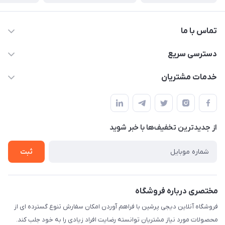
تماس با ما
09172138137
دسترسی سریع
info@digipersian.com
حساب کاربری
خدمات مشتریان
شیراز - معالی آباد دوستان
مجله فروشگاه
قوانین و مقررات
لیست محصولات
حریم خصوصی
درباره ما
از جدید‌ترین تخفیف‌ها با‌ خبر شوید
راهنما
تماس با ما
ثبت
مختصری درباره فروشگاه
فروشگاه آنلاین دیجی پرشین با فراهم آوردن امکان سفارش تنوع گسترده ای از
محصولات مورد نیاز مشتریان توانسته رضایت افراد زیادی را به خود جلب کند.