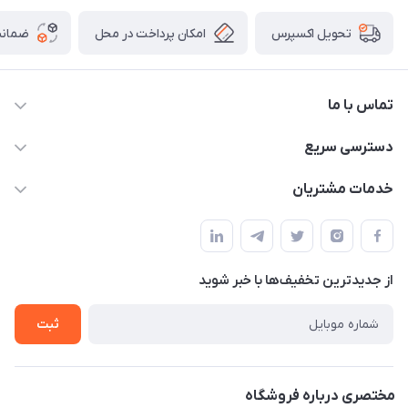
امکان پرداخت در محل
ضمانت
تحویل اکسپرس
تماس با ما
09172138137
دسترسی سریع
info@digipersian.com
حساب کاربری
خدمات مشتریان
شیراز - معالی آباد دوستان
مجله فروشگاه
قوانین و مقررات
لیست محصولات
حریم خصوصی
درباره ما
از جدید‌ترین تخفیف‌ها با‌ خبر شوید
راهنما
تماس با ما
ثبت
مختصری درباره فروشگاه