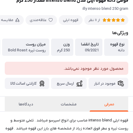
قوطی دانه قهوه‌ ایلی مدل intenso blend مقدار 250 گرم
illy intenso blend 250 gram
قهوه ایلی
علاقه‌مندی
مقایسه
از 11 نظر
ویژگی‌ها
نوع قهوه
تاریخ انقضا
وزن
میزان روست
دانه
09/2021
250 گرم
روست تیره Bold Roast
محصول مورد نظر موجود نمی‌باشد.
موجود در انبار
ارسال سریع
گارانتی اصالت کالا
معرفی
مشخصات
دیدگاه‌ها
قهوه ایلی intenso blend مناسب برای انواع اسپرسو میباشد . تلخی متوسط و
روست تیره و عطر فوق العاده زیاد از مشخصه های بارز این قهوه میباشد . قهوه