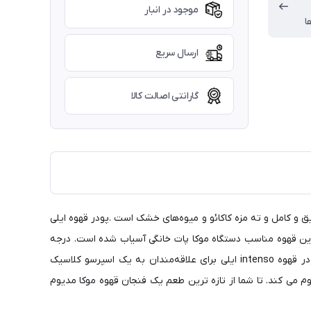
موجود در انبار
ا
ارسال سریع
گارانتی اصالت کالا
دید عرضه می‌شود. این قهوه با ترکیب ۱۰۰٪ عربیکا (illy blend ) ، دارای طعمی گرم عمیق و کامل و ته مزه کاکائو و میوه‌های خشک است .پودر قهوه ایلی
د. این قهوه مناسب دستگاه موکا پات خانگی آسیاب شده است. درجه
آسیباب مخصوص دستگاه موکا پات به نسبت متوسط انتخاب میشود. درجه آسیاب مناسب با دستگاه به عصاره گیری بهتر کمک می کند. پودر قهوه intenso ایلی برای علاقه‌مندان به یک اسپرسو کلاسیک
 می کند. تا شما از تازه ترین طعم یک فنجان قهوه موکا مدیوم