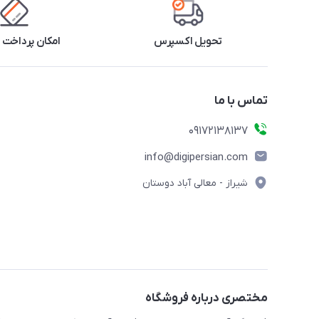
تحویل اکسپرس
امکان پرداخت 
تماس با ما
09172138137
info@digipersian.com
شیراز - معالی آباد دوستان
مختصری درباره فروشگاه