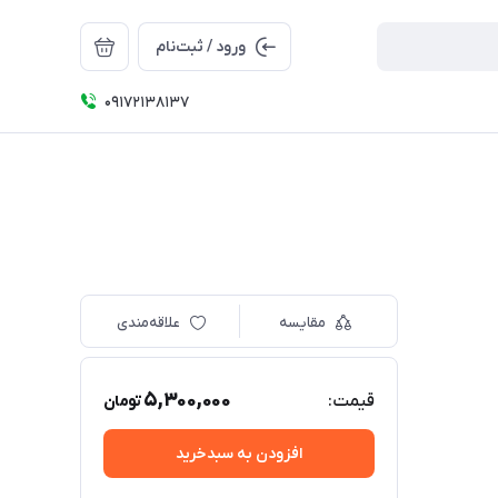
ورود / ثبت‌نام
09172138137
مقایسه
علاقه‌مندی
5,300,000
قیمت:
تومان
افزودن به سبدخرید