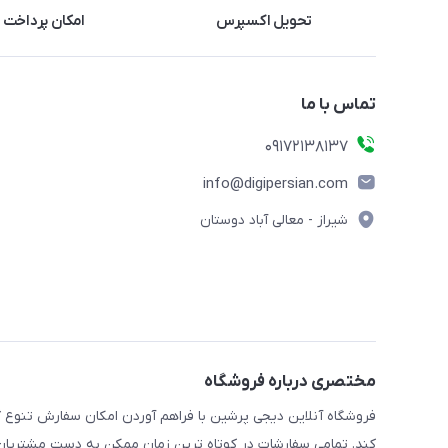
تحویل اکسپرس
امکان پرداخت 
تماس با ما
09172138137
info@digipersian.com
شیراز - معالی آباد دوستان
مختصری درباره فروشگاه
فروشگاه آنلاین دیجی پرشین با فراهم آوردن امکان سفارش تنوع گ
کند. تمامی سفارشات در کوتاه ترین زمان ممکن به دست مشتریان گر