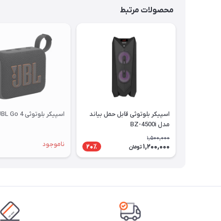
محصولات مرتبط
اسپیکر بلوتوثی قابل حمل بیاند
اسپیکر بلوتوثی JBL Go 4
مدل BZ-4500i
1,500,000
ناموجود
1,200,000
20٪
تومان