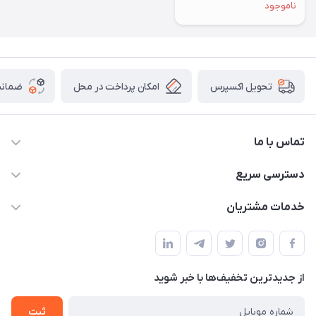
ناموجود
امکان پرداخت در محل
ضمانت
تحویل اکسپرس
تماس با ما
09172138137
دسترسی سریع
info@digipersian.com
حساب کاربری
خدمات مشتریان
شیراز - معالی آباد دوستان
مجله فروشگاه
قوانین و مقررات
لیست محصولات
حریم خصوصی
درباره ما
از جدید‌ترین تخفیف‌ها با‌ خبر شوید
راهنما
تماس با ما
ثبت