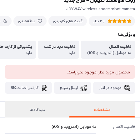
ربات هوشمند نگهبان – طرح جدید
JOYWAY wireless space robot camera
گجت های کاربردی
علاقه‌مندی
م
از 2 نظر
ویژگی‌ها
قابلیت اتصال
قابلیت دید در شب
پشتیبانی از کارت ح
به موبایل (اندروید و iOS)
دارد
دارد
محصول مورد نظر موجود نمی‌باشد.
موجود در انبار
ارسال سریع
گارانتی اصالت کالا
مشخصات
دیدگاه‌ها
قابلیت اتصال
به موبایل (اندروید و iOS)