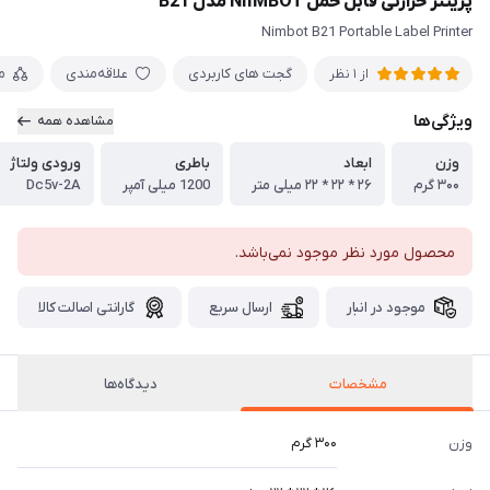
پرینتر حرارتی قابل حمل NIIMBOT مدل B21
Nimbot B21 Portable Label Printer
گجت های کاربردی
علاقه‌مندی
م
از 1 نظر
ویژگی‌ها
مشاهده همه
وزن
ابعاد
باطری
ورودی ولتاژ
۳۰۰ گرم
۲۶ * ۲۲ * ۲۲ میلی متر
1200 میلی آمپر
Dc5v-2A
محصول مورد نظر موجود نمی‌باشد.
موجود در انبار
ارسال سریع
گارانتی اصالت کالا
مشخصات
دیدگاه‌ها
وزن
۳۰۰ گرم