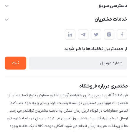
09172138137
دسترسی سریع
info@digipersian.com
حساب کاربری
خدمات مشتریان
شیراز - معالی آباد دوستان
مجله فروشگاه
قوانین و مقررات
لیست محصولات
حریم خصوصی
درباره ما
از جدید‌ترین تخفیف‌ها با‌ خبر شوید
راهنما
تماس با ما
ثبت
مختصری درباره فروشگاه
فروشگاه آنلاین دیجی پرشین با فراهم آوردن امکان سفارش تنوع گسترده ای از
محصولات مورد نیاز مشتریان توانسته رضایت افراد زیادی را به خود جلب کند.
تمامی سفارشات در کوتاه ترین زمان ممکن به دست مشتریان گرانقدر می رسد.
ارسال در شیراز رایگان و در همان روز تحویل می گردد و ارسال در بقیه شهرستان
ها با پرداخت هزینه ارسال انجام می شود. امکان عودت کالا تا یک هفته وجود