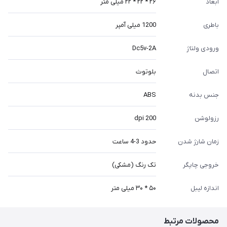
ابعاد
۲۶ * ۲۲ * ۲۲ میلی متر
باطری
1200 میلی آمپر
ورودی ولتاژ
Dc5v-2A
اتصال
بلوتوث
جنس بدنه
ABS
رزولوشن
200 dpi
زمان شارژ شدن
حدود 3-4 ساعت
خروجی چاپگر
تک رنگ (مشکی)
اندازه لیبل
۵۰ * ۳۰ میلی متر
محصولات مرتبط