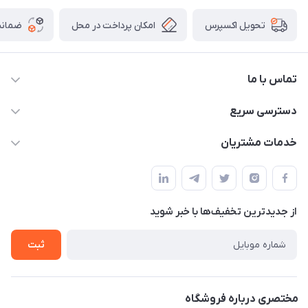
امکان پرداخت در محل
ضمانت
تحویل اکسپرس
تماس با ما
09172138137
دسترسی سریع
info@digipersian.com
حساب کاربری
خدمات مشتریان
شیراز - معالی آباد دوستان
مجله فروشگاه
قوانین و مقررات
لیست محصولات
حریم خصوصی
درباره ما
از جدید‌ترین تخفیف‌ها با‌ خبر شوید
راهنما
تماس با ما
ثبت
مختصری درباره فروشگاه