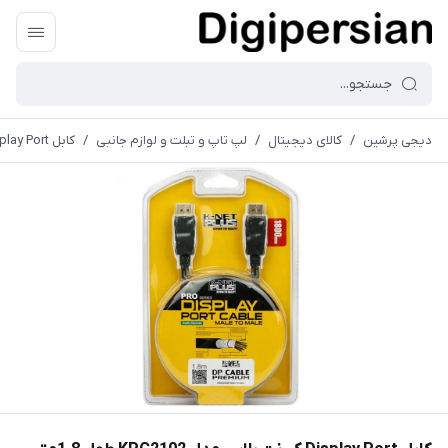
دیجی پرشین
/
کالای دیجیتال
/
لپ تاپ و تبلت و لوازم جانبی
/
کابل Display Port کی نت پلاس مدل KPC2102 طول 1.8متر