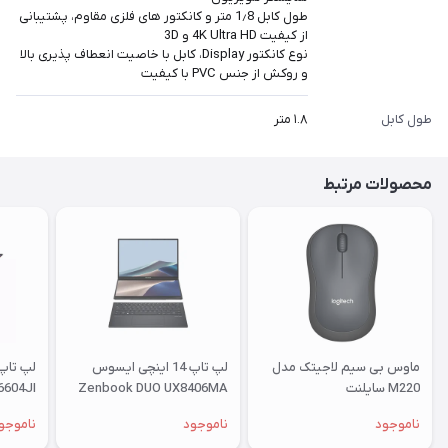
طول کابل 1٫8 متر و کانکتور های فلزی مقاوم، پشتیبانی
از کیفیت 4K Ultra HD و 3D
نوع کانکتور Display، کابل با خاصیت انعطاف پذیری بالا
و روکش از جنس PVC با کیفیت
طول کابل
۱.۸ متر
محصولات مرتبط
ماوس بی‌ سیم لاجیتک مدل
لپ تاپ 14 اینچی ایسوس
M220 سایلنت
Zenbook DUO UX8406MA
6604JI
Ultra 9 185H 32GB 2TB SSD
ناموجود
ناموجود
ناموجو
INTEL