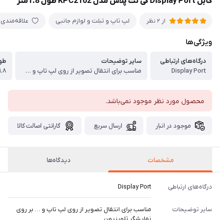
کابل Display Port کی نت پلاس مدل KPC2102 طول 1.8متر
لپ تاپ و تبلت و لوازم جانبی
علاقه‌مندی
از 2 نظر
ویژگی‌ها
درگاه‌های ارتباطی
سایر توضیحات
طول
Display Port
مناسب برای انتقال تصویر از روی لپ تاپ و … بر روی نمایشگر تلویزیون ، طول کابل 1٫8 متر و کانکتور های فلزی مقاوم، پشتیبانی از کیفیت 4K Ultra HD و 3D ، نوع کانکتور Display، کابل با خاصیت انعطاف پذیری بالا و روکش از جنس PVC با کیفیت
۱.۸ متر
محصول مورد نظر موجود نمی‌باشد.
موجود در انبار
ارسال سریع
گارانتی اصالت کالا
مشخصات
دیدگاه‌ها
درگاه‌های ارتباطی
Display Port
سایر توضیحات
مناسب برای انتقال تصویر از روی لپ تاپ و … بر روی
نمایشگر تلویزیون