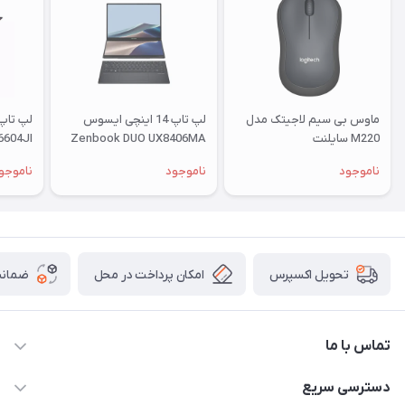
ماوس بی‌ سیم لاجیتک مدل
لپ تاپ 14 اینچی ایسوس
M220 سایلنت
Zenbook DUO UX8406MA
6604JI
Ultra 9 185H 32GB 2TB SSD
ناموجود
ناموجود
ناموجو
INTEL
امکان پرداخت در محل
ضمانت
تحویل اکسپرس
تماس با ما
09172138137
دسترسی سریع