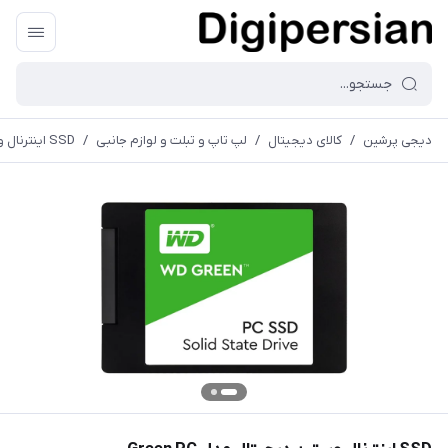
دیجی پرشین
/
کالای دیجیتال
/
لپ تاپ و تبلت و لوازم جانبی
/
SSD اینترنال وسترن دیجیتال مدل Green PC WDS120G3G0A ظرفیت 120 گیگابایت