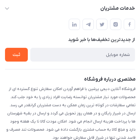
info@digipersian.com
حساب کاربری
خدمات مشتریان
شیراز - معالی آباد دوستان
مجله فروشگاه
قوانین و مقررات
لیست محصولات
حریم خصوصی
درباره ما
از جدید‌ترین تخفیف‌ها با‌ خبر شوید
راهنما
تماس با ما
ثبت
مختصری درباره فروشگاه
فروشگاه آنلاین دیجی پرشین با فراهم آوردن امکان سفارش تنوع گسترده ای از
محصولات مورد نیاز مشتریان توانسته رضایت افراد زیادی را به خود جلب کند.
تمامی سفارشات در کوتاه ترین زمان ممکن به دست مشتریان گرانقدر می رسد.
ارسال در شیراز رایگان و در همان روز تحویل می گردد و ارسال در بقیه شهرستان
ها با پرداخت هزینه ارسال انجام می شود. امکان عودت کالا تا یک هفته وجود
دارد و مبلغ کالا به حساب مشتری بازگشت داده می شود. محصولات تند مصرف و
فاسد شدنی تنها در شیراز قابل سفارش خواهند بود.