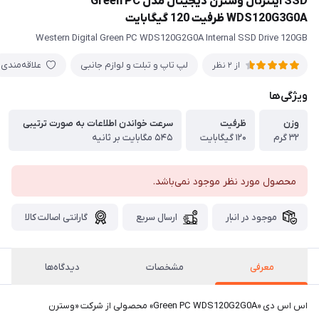
SSD اینترنال وسترن دیجیتال مدل Green PC
WDS120G3G0A ظرفیت 120 گیگابایت
Western Digital Green PC WDS120G2G0A Internal SSD Drive 120GB
لپ تاپ و تبلت و لوازم جانبی
علاقه‌مندی
از 2 نظر
ویژگی‌ها
وزن
ظرفیت
سرعت خواندن اطلاعات به صورت ترتیبی
۳۲ گرم
۱۲۰ گیگابایت
۵۴۵ مگابایت بر ثانیه
محصول مورد نظر موجود نمی‌باشد.
موجود در انبار
ارسال سریع
گارانتی اصالت کالا
معرفی
مشخصات
دیدگاه‌ها
اس اس دی «Green PC WDS120G2G0A» محصولی از شرکت «وسترن