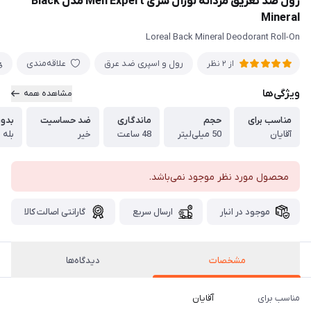
رول ضد تعریق مردانه لورآل سری Men Expert مدل Black
Mineral
Loreal Back Mineral Deodorant Roll-On
رول و اسپری ضد عرق
علاقه‌مندی
از 2 نظر
ویژگی‌ها
مشاهده همه
مناسب برای
حجم
ماندگاری
ضد حساسیت
بدون
آقایان
50 میلی‌لیتر
48 ساعت
خیر
بله
محصول مورد نظر موجود نمی‌باشد.
موجود در انبار
ارسال سریع
گارانتی اصالت کالا
مشخصات
دیدگاه‌ها
مناسب برای
آقایان