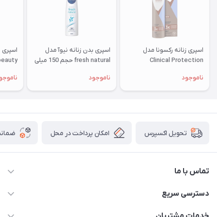
اسپری زنانه رکسونا مدل
اسپری بدن زنانه نیوآ مدل
اسپری ب
Clinical Protection
fresh natural حجم 150 میلی
لیتر
لیتر
ناموجود
ناموجود
ناموجو
امکان پرداخت در محل
ضمانت
تحویل اکسپرس
تماس با ما
09172138137
دسترسی سریع
info@digipersian.com
حساب کاربری
خدمات مشتریان