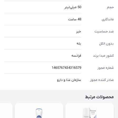
حجم
50 میلی‌لیتر
ماندگاری
48 ساعت
ضد حساسیت
خیر
بدون الکل
بله
کشور مبدا برند
فرانسه
شماره مجوز
1465767434316579
صادر کننده مجوز
سازمان غذا و دارو
محصولات مرتبط