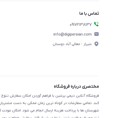
تماس با ما
09172138137
info@digipersian.com
شیراز - معالی آباد دوستان
مختصری درباره فروشگاه
فروشگاه آنلاین دیجی پرشین با فراهم آوردن امکان سفارش تنوع گ
کند. تمامی سفارشات در کوتاه ترین زمان ممکن به دست مشتریان گر
شهرستان ها با پرداخت هزینه ارسال انجام می شود. امکان عودت ک
تند مصرف و فاسد شدنی تنها در شیراز قابل سفارش خواهند بود.