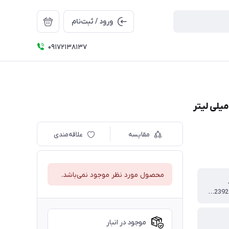
ورود / ثبت‌نام
09172138137
مقایسه
علاقه‌مندی
محصول مورد نظر موجود نمی‌باشد.
6052392712352981
موجود در انبار