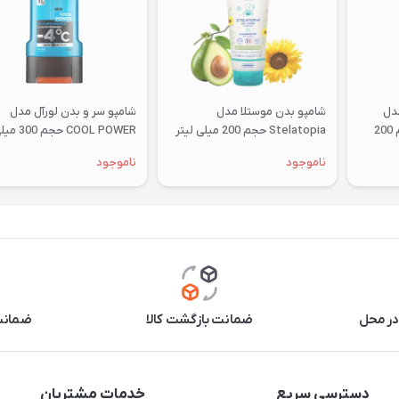
دل
شامپو بدن موستلا مدل
شامپو سر و بدن لورآل مدل
After Sun Douche حجم 200
Stelatopia حجم 200 میلی لیتر
COOL POWER حجم 00
لیتر
ناموجود
ناموجود
در محل
ضمانت بازگشت کالا
ضمانت 
دسترسی سریع
خدمات مشتریان