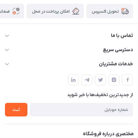
امکان پرداخت در محل
ضمانت
تحویل اکسپرس
تماس با ما
09172138137
دسترسی سریع
info@digipersian.com
حساب کاربری
خدمات مشتریان
شیراز - معالی آباد دوستان
مجله فروشگاه
قوانین و مقررات
لیست محصولات
حریم خصوصی
درباره ما
از جدید‌ترین تخفیف‌ها با‌ خبر شوید
راهنما
تماس با ما
ثبت
مختصری درباره فروشگاه