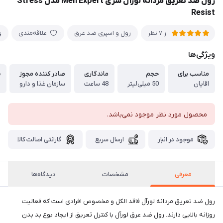
رول ضد تعریق مردانه لورآل سری Men Expert مدل Stress
Resist
رول و اسپری ضد عرق
علاقه‌مندی
از 7 نظر
ویژگی‌ها
مناسب برای
حجم
ماندگاری
صادر کننده مجوز
ش
اقایان
50 میلی‌لیتر
48 ساعت
سازمان غذا و دارو
1
محصول مورد نظر موجود نمی‌باشد.
موجود در انبار
ارسال سریع
گارانتی اصالت کالا
معرفی
مشخصات
دیدگاه‌ها
رول ضد تعریق مردانه لورآل فاقد الکل و مخصوص افرادی است که فعالیت
روزانه بالایی دارند. رول ضد عرق لورآل با کنترل تعریق از ایجاد بوع بد بدن