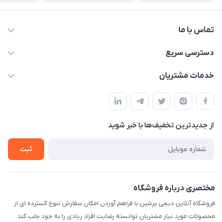
تماس با ما
09172138137
دسترسی سریع
info@digipersian.com
حساب کاربری
خدمات مشتریان
شیراز - معالی آباد دوستان
مجله فروشگاه
قوانین و مقررات
لیست محصولات
حریم خصوصی
درباره ما
از جدید‌ترین تخفیف‌ها با‌ خبر شوید
راهنما
تماس با ما
ثبت
مختصری درباره فروشگاه
فروشگاه آنلاین دیجی پرشین با فراهم آوردن امکان سفارش تنوع گسترده ای از
محصولات مورد نیاز مشتریان توانسته رضایت افراد زیادی را به خود جلب کند.