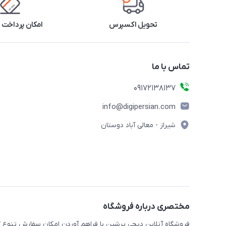
تحویل اکسپرس
امکان پرداخت 
تماس با ما
09172138137
info@digipersian.com
شیراز - معالی آباد دوستان
مختصری درباره فروشگاه
فروشگاه آنلاین دیجی پرشین با فراهم آوردن امکان سفارش تنوع گ