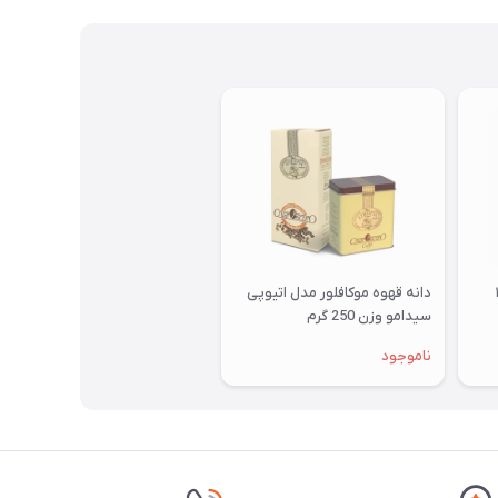
 گُلدبِلند موکافلور - ۱
دانه قهوه موکافلور مدل اتیوپی
سیدامو وزن 250 گرم
ناموجود