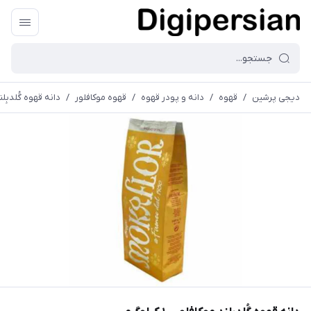
دیجی پرشین
/
قهوه
/
دانه و پودر قهوه
/
قهوه موکافلور
/
دانه قهوه گُلدبِلند موک