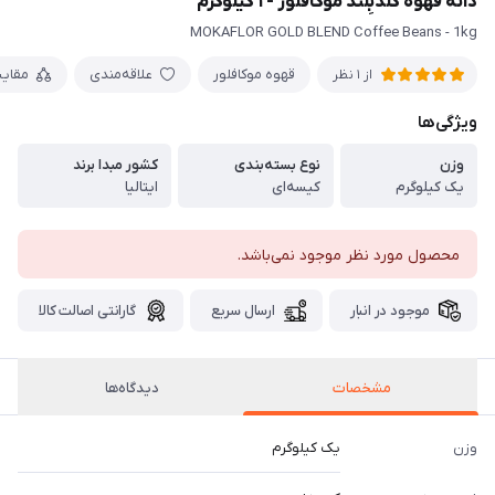
دانه قهوه گُلدبِلند موکافلور - ۱ کیلوگرم
MOKAFLOR GOLD BLEND Coffee Beans - 1kg
قهوه موکافلور
علاقه‌مندی
مقای
از 1 نظر
ویژگی‌ها
وزن
نوع بسته‌بندی
کشور مبدا برند
یک کیلوگرم
کیسه‌ای
ایتالیا
محصول مورد نظر موجود نمی‌باشد.
موجود در انبار
ارسال سریع
گارانتی اصالت کالا
مشخصات
دیدگاه‌ها
وزن
یک کیلوگرم