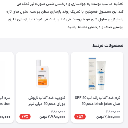
تغذیه مناسب پوست به جوانسازی و درخشان شدن صورت نیز کمک می
کند.این محصول همچنین با تحریک روند بازسازی سطح پوست، سلول های تازه
را جایگزین سلول های مرده پوست می کند و باعث می شود تا با بازسازی دقیق،
پوستی صاف و درخشان داشته باشید.
محصولات مرتبط
کرم ضد آفتاب راند لب SPF 50
فلویید ضد آفتاب لاروش
مدل birch juice حجم 50
پوزای حجم 50 میلی لیتر
Perfection
میلی لیتر
3,800,000
2,800,000
000,000
2,780,000
2,100,000
27٪
25٪
تومان
تومان