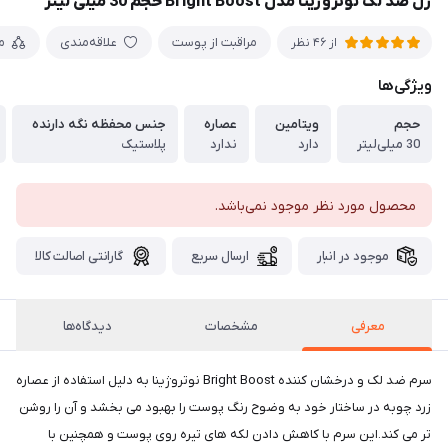
ژل ضد لک نوتروژینا مدل Bright Boost حجم 30 میلی لیتر
مراقبت از پوست
علاقه‌مندی
م
از 46 نظر
ویژگی‌ها
حجم
ویتامین
عصاره
جنس محفظه نگه دارنده
30 میلی‌لیتر
دارد
ندارد
پلاستیک
محصول مورد نظر موجود نمی‌باشد.
موجود در انبار
ارسال سریع
گارانتی اصالت کالا
معرفی
مشخصات
دیدگاه‌ها
سرم ضد لک و درخشان کننده Bright Boost نوتروژینا به دلیل استفاده از عصاره
زرد چوبه در ساختار خود به وضوح رنگ پوست را بهبود می بخشد و آن را روشن
تر می کند.این سرم با کاهش دادن لکه های تیره روی پوست و همچنین با