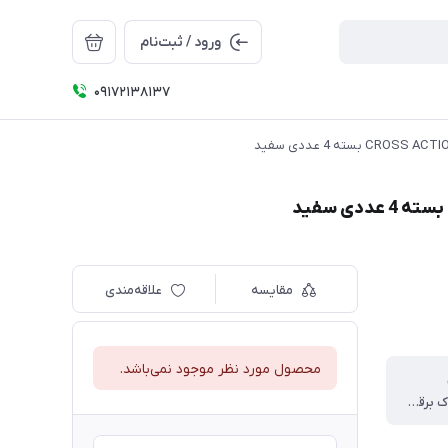
ورود / ثبت‌نام
09172138137
مقایسه
علاقه‌مندی
محصول مورد نظر موجود نمی‌باشد.
تمامی مسواک برقی های اورال بی Oral-B