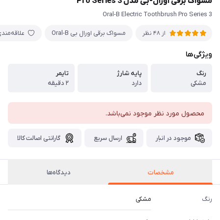
مسواک برقی اورال-بی مدل Pro Series 3
Oral-B Electric Toothbrush Pro Series 3
مسواک برقی اورال بی Oral-B
علاقه‌مند
از 48 نظر
ویژگی‌ها
رنگ
پایه شارژ
تایمر
مشکی
دارد
۲ دقیقه
محصول مورد نظر موجود نمی‌باشد.
موجود در انبار
ارسال سریع
گارانتی اصالت کالا
مشخصات
دیدگاه‌ها
رنگ
مشکی