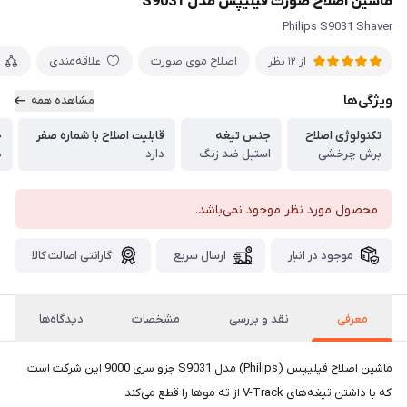
ماشین اصلاح صورت فیلیپس مدل S9031
Philips S9031 Shaver
اصلاح موی صورت
علاقه‌مندی
از 12 نظر
ویژگی‌ها
مشاهده همه
تکنولوژی اصلاح
جنس تیغه
قابلیت اصلاح با شماره صفر
خ
برش چرخشی
استیل ضد زنگ
دارد
د
محصول مورد نظر موجود نمی‌باشد.
موجود در انبار
ارسال سریع
گارانتی اصالت کالا
معرفی
نقد و بررسی
مشخصات
دیدگاه‌ها
ماشین اصلاح فیلیپس (Philips)‌ مدل‌ S9031 جزو سری 9000 این شرکت است
که با داشتن تیغه‌های‌ V-Track‌ از ته موها را قطع می‌کند