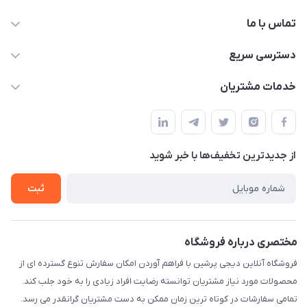
تماس با ما
09172138137
دسترسی سریع
info@digipersian.com
حساب کاربری
خدمات مشتریان
شیراز - معالی آباد دوستان
مجله فروشگاه
قوانین و مقررات
لیست محصولات
حریم خصوصی
درباره ما
از جدید‌ترین تخفیف‌ها با‌ خبر شوید
راهنما
تماس با ما
ثبت
مختصری درباره فروشگاه
فروشگاه آنلاین دیجی پرشین با فراهم آوردن امکان سفارش تنوع گسترده ای از
محصولات مورد نیاز مشتریان توانسته رضایت افراد زیادی را به خود جلب کند.
تمامی سفارشات در کوتاه ترین زمان ممکن به دست مشتریان گرانقدر می رسد.