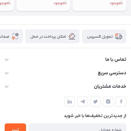
ناموجود
ناموجود
ناموجو
امکان پرداخت در محل
ضمانت
تحویل اکسپرس
تماس با ما
09172138137
دسترسی سریع
info@digipersian.com
حساب کاربری
خدمات مشتریان
شیراز - معالی آباد دوستان
مجله فروشگاه
قوانین و مقررات
لیست محصولات
حریم خصوصی
درباره ما
از جدید‌ترین تخفیف‌ها با‌ خبر شوید
راهنما
تماس با ما
ثبت