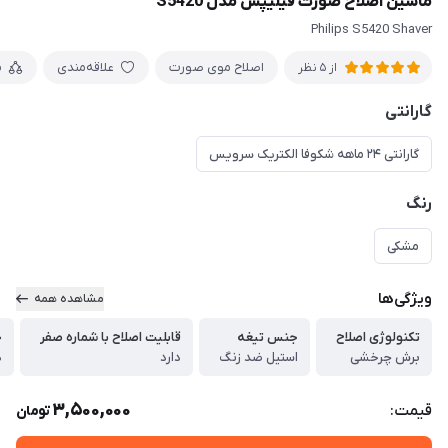
ماشین اصلاح صورت فیلیپس مدل S5420
Philips S5420 Shaver
اصلاح موی صورت
علاقه‌مندی
م
از 5 نظر
گارانتی
گارانتی ۲۴ ماهه شکوفا الکتریک سرویس
رنگ
مشکی
ویژگی‌ها
مشاهده همه
تکنولوژی اصلاح
جنس تیغه
قابلیت اصلاح با شماره صفر
خ
برش چرخشی
استیل ضد زنگ
دارد
د
3,500,000
قیمت:
تومان