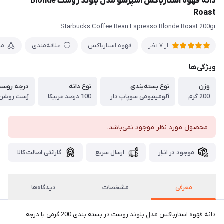
دانه قهوه استارباکس اسپرسو مدل بلوند روست Blonde
Roast
Starbucks Coffee Bean Espresso Blonde Roast 200gr
قهوه استارباکس
علاقه‌مندی
مق
از 7 نظر
ویژگی‌ها
وزن
نوع بسته‌بندی
نوع دانه
درجه روس
200 گرم
آلومینیومی سوپاپ دار
100 درصد عربیکا
رُست روشن
محصول مورد نظر موجود نمی‌باشد.
موجود در انبار
ارسال سریع
گارانتی اصالت کالا
معرفی
مشخصات
دیدگاه‌ها
دانه قهوه استارباکس مدل بلوند روست در بسته بندی 200 گرمی با درجه