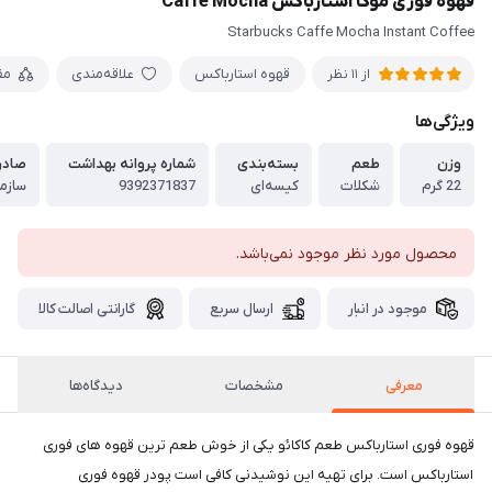
قهوه فوری موکا استارباکس Caffe Mocha
Starbucks Caffe Mocha Instant Coffee
قهوه استارباکس
علاقه‌مندی
مق
از 11 نظر
ویژگی‌ها
وزن
طعم
بسته‌بندی
شماره پروانه بهداشت
صادر
22 گرم
شکلات
کیسه‌ای
9392371837
سازما
محصول مورد نظر موجود نمی‌باشد.
موجود در انبار
ارسال سریع
گارانتی اصالت کالا
معرفی
مشخصات
دیدگاه‌ها
قهوه فوری استارباکس طعم کاکائو یکی از خوش طعم ترین قهوه های فوری
استارباکس است. برای تهیه این نوشیدنی کافی است پودر قهوه فوری