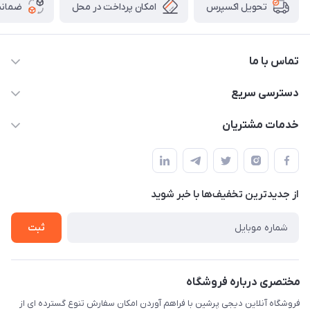
امکان پرداخت در محل
ضمانت
تحویل اکسپرس
تماس با ما
09172138137
دسترسی سریع
info@digipersian.com
حساب کاربری
خدمات مشتریان
شیراز - معالی آباد دوستان
مجله فروشگاه
قوانین و مقررات
لیست محصولات
حریم خصوصی
درباره ما
از جدید‌ترین تخفیف‌ها با‌ خبر شوید
راهنما
تماس با ما
ثبت
مختصری درباره فروشگاه
فروشگاه آنلاین دیجی پرشین با فراهم آوردن امکان سفارش تنوع گسترده ای از