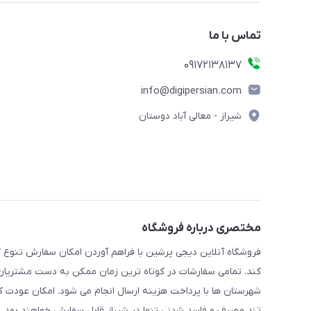
تماس با ما
09172138137
info@digipersian.com
شیراز - معالی آباد دوستان
مختصری درباره فروشگاه
فروشگاه آنلاین دیجی پرشین با فراهم آوردن امکان سفارش تنوع گ
کند. تمامی سفارشات در کوتاه ترین زمان ممکن به دست مشتریان گر
شهرستان ها با پرداخت هزینه ارسال انجام می شود. امکان عودت ک
تند مصرف و فاسد شدنی تنها در شیراز قابل سفارش خواهند بود.