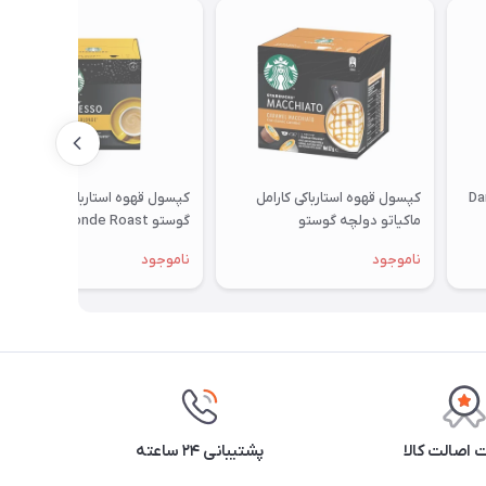
ستارباکس مدل Dark
کپسول قهوه استارباکی کارامل
کپسول قهوه استارباکس دولچه
ماکیاتو دولچه گوستو
گوستو Blonde Roast
ناموجود
ناموجود
اصالت کالا
پشتیبانی ۲۴ ساعته