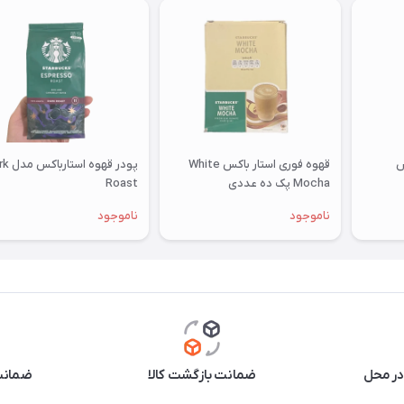
س
قهوه فوری استار باکس White
پودر قهوه ا
Mocha پک ده عددی
Roast
ناموجود
ناموجود
در محل
ضمانت بازگشت کالا
ضمانت 