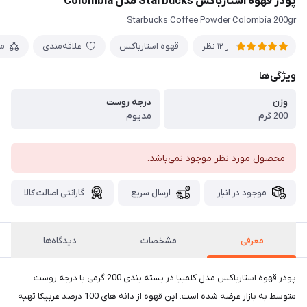
پودر قهوه استارباکس Starbucks مدل Colombia
Starbucks Coffee Powder Colombia 200gr
قهوه استارباکس
علاقه‌مندی
م
از 12 نظر
ویژگی‌ها
وزن
درجه روست
200 گرم
مدیوم
محصول مورد نظر موجود نمی‌باشد.
موجود در انبار
ارسال سریع
گارانتی اصالت کالا
معرفی
مشخصات
دیدگاه‌ها
پودر قهوه استارباکس مدل کلمبیا در بسته بندی 200 گرمی با درجه روست
متوسط به بازار عرضه شده است. این قهوه از دانه های 100 درصد عربیکا تهیه