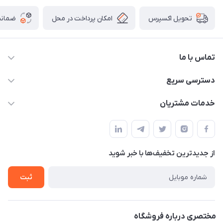
امکان پرداخت در محل
ضمانت
تحویل اکسپرس
تماس با ما
09172138137
دسترسی سریع
info@digipersian.com
حساب کاربری
خدمات مشتریان
شیراز - معالی آباد دوستان
مجله فروشگاه
قوانین و مقررات
لیست محصولات
حریم خصوصی
درباره ما
از جدید‌ترین تخفیف‌ها با‌ خبر شوید
راهنما
تماس با ما
ثبت
مختصری درباره فروشگاه