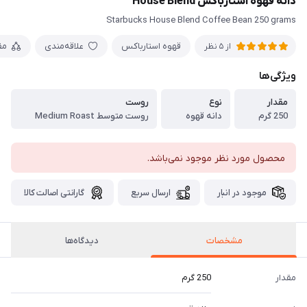
دانه قهوه استارباکس House Blend
Starbucks House Blend Coffee Bean 250 grams
قهوه استارباکس
علاقه‌مندی
مق
از 5 نظر
ویژگی‌ها
مقدار
نوع
روست
250 گرم
دانه قهوه
روست متوسط Medium Roast
محصول مورد نظر موجود نمی‌باشد.
موجود در انبار
ارسال سریع
گارانتی اصالت کالا
مشخصات
دیدگاه‌ها
مقدار
250 گرم