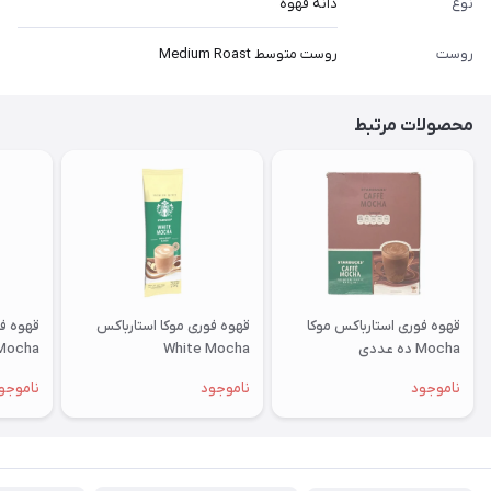
نوع
دانه قهوه
روست
روست متوسط Medium Roast
محصولات مرتبط
قهوه فوری استارباکس موکا
قهوه فوری موکا استارباکس
Mocha ده عددی
White Mocha
Mocha پک ده عدد
ناموجود
ناموجود
ناموجو