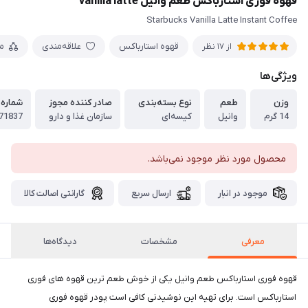
قهوه فوری استارباکس طعم وانیل vanilla latte
Starbucks Vanilla Latte Instant Coffee
قهوه استارباکس
علاقه‌مندی
م
از 17 نظر
ویژگی‌ها
وزن
طعم
نوع بسته‌بندی
صادر کننده مجوز
شماره 
14 گرم
وانیل
کیسه‌ای
سازمان غذا و دارو
71837
محصول مورد نظر موجود نمی‌باشد.
موجود در انبار
ارسال سریع
گارانتی اصالت کالا
معرفی
مشخصات
دیدگاه‌ها
قهوه فوری استارباکس طعم وانیل یکی از خوش طعم ترین قهوه های فوری
استارباکس است. برای تهیه این نوشیدنی کافی است پودر قهوه فوری