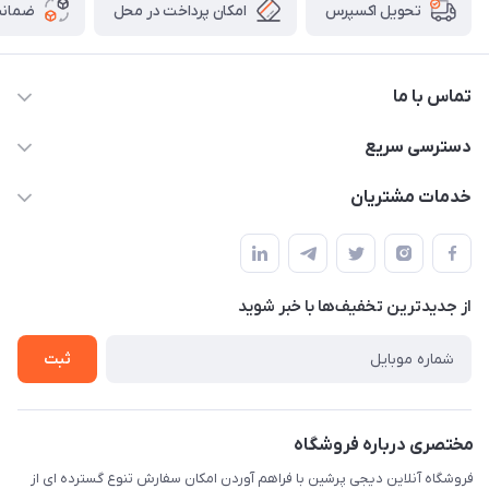
امکان پرداخت در محل
ضمانت
تحویل اکسپرس
تماس با ما
09172138137
دسترسی سریع
info@digipersian.com
حساب کاربری
خدمات مشتریان
شیراز - معالی آباد دوستان
مجله فروشگاه
قوانین و مقررات
لیست محصولات
حریم خصوصی
درباره ما
از جدید‌ترین تخفیف‌ها با‌ خبر شوید
راهنما
تماس با ما
ثبت
مختصری درباره فروشگاه
فروشگاه آنلاین دیجی پرشین با فراهم آوردن امکان سفارش تنوع گسترده ای از