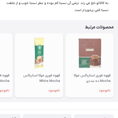
به کاکائو تلخ می زند. ترشی آن نسبتا کم بوده و عطر نسبتا خوب و از غلظت
نسبتا کمی برخوردار است.
محصولات مرتبط
قهوه فوری استارباکس موکا
قهوه فوری موکا استارباکس
Mocha ده عددی
White Mocha
Mocha پک ده عدد
ناموجود
ناموجود
ناموجو