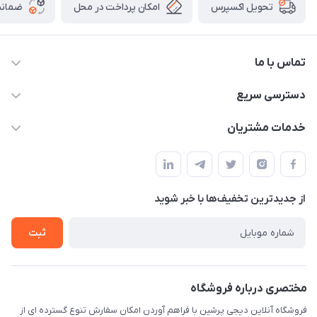
امکان پرداخت در محل
ضمانت
تحویل اکسپرس
تماس با ما
09172138137
دسترسی سریع
info@digipersian.com
حساب کاربری
خدمات مشتریان
شیراز - معالی آباد دوستان
مجله فروشگاه
قوانین و مقررات
لیست محصولات
حریم خصوصی
درباره ما
از جدید‌ترین تخفیف‌ها با‌ خبر شوید
راهنما
تماس با ما
ثبت
مختصری درباره فروشگاه
فروشگاه آنلاین دیجی پرشین با فراهم آوردن امکان سفارش تنوع گسترده ای از