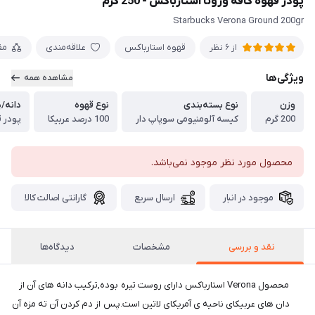
پودر قهوه کافه ورونا استارباکس - 250 گرم
Starbucks Verona Ground 200gr
قهوه استارباکس
علاقه‌مندی
مق
از 6 نظر
ویژگی‌ها
مشاهده همه
وزن
نوع بسته‌بندی
نوع قهوه
دانه/پ
200 گرم
کیسه آلومنیومی سوپاپ دار
100 درصد عربیکا
پودر 
محصول مورد نظر موجود نمی‌باشد.
موجود در انبار
ارسال سریع
گارانتی اصالت کالا
نقد و بررسی
مشخصات
دیدگاه‌ها
محصول Verona استارباکس دارای روست تیره بوده,ترکیب دانه های آن از
دان های عربیکای ناحیه ی آمریکای لاتین است.پس از دم کردن آن ته مزه آن