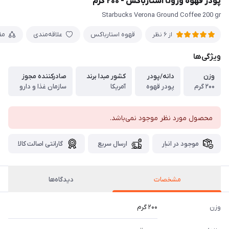
پودر قهوه ورونا استارباکس - ۲۰۰ گرم
Starbucks Verona Ground Coffee 200 gr
قهوه استارباکس
علاقه‌مندی
مق
از 6 نظر
ویژگی‌ها
وزن
دانه/پودر
کشور مبدا برند
صادرکننده مجوز
۲۰۰ گرم
پودر قهوه
آمریکا
سازمان غذا و دارو
محصول مورد نظر موجود نمی‌باشد.
موجود در انبار
ارسال سریع
گارانتی اصالت کالا
مشخصات
دیدگاه‌ها
وزن
۲۰۰ گرم