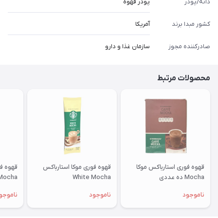
دانه/پودر
پودر قهوه
کشور مبدا برند
آمریکا
صادرکننده مجوز
سازمان غذا و دارو
محصولات مرتبط
قهوه فوری استارباکس موکا
قهوه فوری موکا استارباکس
Mocha ده عددی
White Mocha
Mocha پک ده عدد
ناموجود
ناموجود
ناموجو