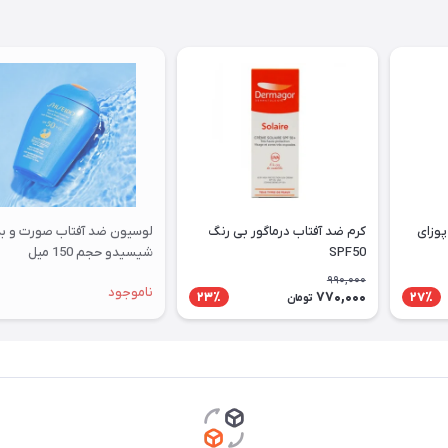
پوزای
کرم ضد آفتاب درماگور بی رنگ
لوسیون ضد آفتاب صورت و ب
SPF50
شیسیدو حجم 150 میل
990,000
ناموجود
770,000
23٪
27٪
تومان