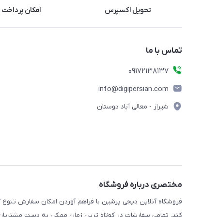
تحویل اکسپرس
امکان پرداخت 
تماس با ما
09172138137
info@digipersian.com
شیراز - معالی آباد دوستان
مختصری درباره فروشگاه
فروشگاه آنلاین دیجی پرشین با فراهم آوردن امکان سفارش تنوع گ
کند. تمامی سفارشات در کوتاه ترین زمان ممکن به دست مشتریان گر