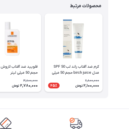
محصولات مرتبط
کرم ضد آفتاب راند لب SPF 50
فلویید ضد آفتاب لاروش 
مدل birch juice حجم 50 میلی
حجم 50 میلی لیتر
لیتر
3,800,000
2,800,000
2,780,000
2,100,000
25٪
تومان
تومان