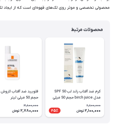
محصولی تخصصی و موثر روی لک‌های قهوه‌ای است که از ایجاد لک
محصولات مرتبط
کرم ضد آفتاب راند لب SPF 50
فلویید ضد آفتاب لاروش 
مدل birch juice حجم 50 میلی
حجم 50 میلی لیتر
لیتر
3,800,000
2,800,000
2,780,000
2,100,000
25٪
تومان
تومان