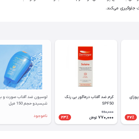
 جلوگیری می‌کند.
پوزای
کرم ضد آفتاب درماگور بی رنگ
لوسیون ضد آفتاب صورت و ب
SPF50
شیسیدو حجم 150 میل
990,000
ناموجود
770,000
23٪
27٪
تومان