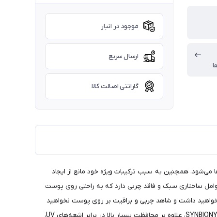
موجود در انبار
ارسال سریع
ا
گارانتی اصالت کالا
‌ای موجب کاهش لک‌ها می‌شود. همچنین به سبب ترکیبات ویژه خود مانع از ایجاد
امل ساختاری سبک و فاقد چربی دارد که به راحتی روی پوست
خواهید داشت و شاهد چربی و براقیت بر روی پوست نخواهید
بود. بعلاوه عوامل مرطوب‌کننده در ترکیبات این محصول موجب آبرسانی به سطح پوست می‌شود. کرم ضد آفتاب و ضد لک فوتو 3 با SYNBIONYME SPF50، علاوه بر محافظت بسیار بالا در برابر اشعه‌های UV،