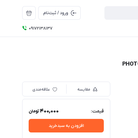
ورود / ثبت‌نام
09172138137
مقایسه
علاقه‌مندی
400,000
قیمت:
تومان
افزودن به سبدخرید