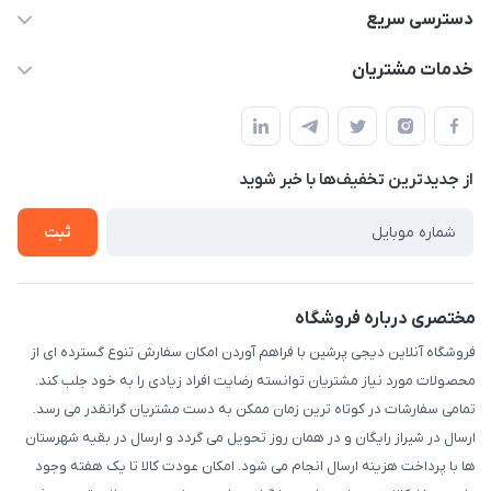
09172138137
دسترسی سریع
info@digipersian.com
حساب کاربری
خدمات مشتریان
شیراز - معالی آباد دوستان
مجله فروشگاه
قوانین و مقررات
لیست محصولات
حریم خصوصی
درباره ما
از جدید‌ترین تخفیف‌ها با‌ خبر شوید
راهنما
تماس با ما
ثبت
مختصری درباره فروشگاه
فروشگاه آنلاین دیجی پرشین با فراهم آوردن امکان سفارش تنوع گسترده ای از
محصولات مورد نیاز مشتریان توانسته رضایت افراد زیادی را به خود جلب کند.
تمامی سفارشات در کوتاه ترین زمان ممکن به دست مشتریان گرانقدر می رسد.
ارسال در شیراز رایگان و در همان روز تحویل می گردد و ارسال در بقیه شهرستان
ها با پرداخت هزینه ارسال انجام می شود. امکان عودت کالا تا یک هفته وجود