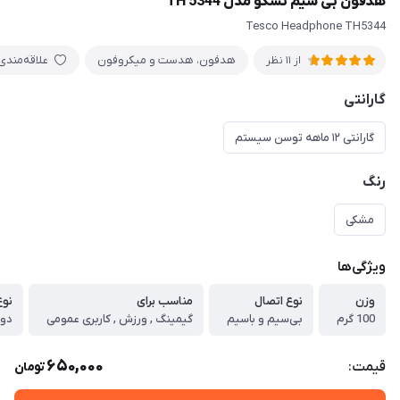
هدفون بی سیم تسکو مدل TH 5344
Tesco Headphone TH5344
هدفون، هدست و میکروفون
علاقه‌مندی
از 11 نظر
گارانتی
گارانتی ۱۲ ماهه توسن سیستم
رنگ
مشکی
ویژگی‌ها
وزن
نوع اتصال
مناسب برای
نو
100 گرم
بی‌سیم و باسیم
گیمینگ , ورزش , کاربری عمومی
دو
650,000
قیمت:
تومان