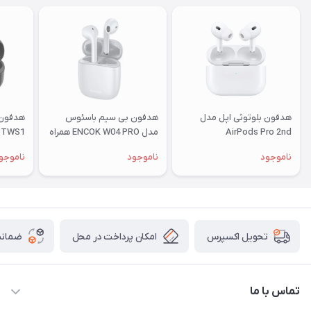
هدفون بلوتوثی اپل مدل
هدفون بی‌ سیم باسئوس
هدفون 
AirPods Pro 2nd
مدل ENCOK W04 PRO همراه
TWS1
Generation 2023 Type-C
با محفظه شارژ بی‌سیم
ناموجود
ناموجود
ناموجو
امکان پرداخت در محل
ضمانت
تحویل اکسپرس
تماس با ما