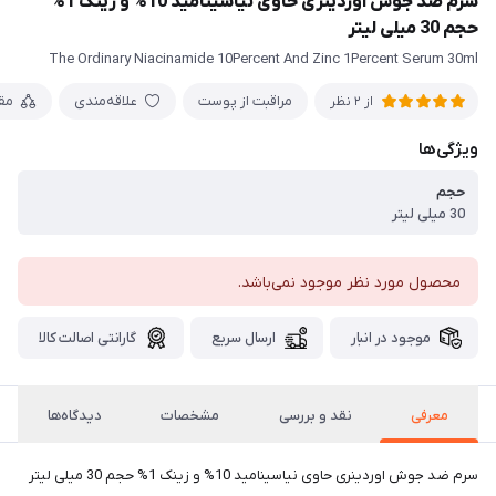
سرم ضد جوش اوردینری حاوی نیاسینامید 10% و زینک 1%
حجم 30 میلی لیتر
The Ordinary Niacinamide 10Percent And Zinc 1Percent Serum 30ml
مراقبت از پوست
علاقه‌مندی
مق
از 2 نظر
ویژگی‌ها
حجم
30 میلی لیتر
محصول مورد نظر موجود نمی‌باشد.
موجود در انبار
ارسال سریع
گارانتی اصالت کالا
معرفی
نقد و بررسی
مشخصات
دیدگاه‌ها
سرم ضد جوش اوردینری حاوی نیاسینامید 10% و زینک 1% حجم 30 میلی لیتر