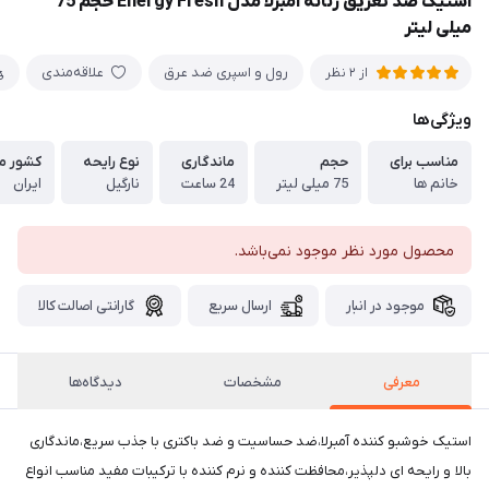
استیک ضد تعریق زنانه آمبرلا مدل Energy Fresh حجم 75
میلی لیتر
رول و اسپری ضد عرق
علاقه‌مندی
از 2 نظر
ویژگی‌ها
مناسب برای
حجم
ماندگاری
نوع رایحه
کشور مب
خانم ها
75 میلی لیتر
24 ساعت
نارگیل
ایران
محصول مورد نظر موجود نمی‌باشد.
موجود در انبار
ارسال سریع
گارانتی اصالت کالا
معرفی
مشخصات
دیدگاه‌ها
استیک خوشبو کننده آمبرلا،ضد حساسیت و ضد باکتری با جذب سریع،ماندگاری
بالا و رایحه ای دلپذیر،محافظت کننده و نرم کننده با ترکیبات مفید مناسب انواع