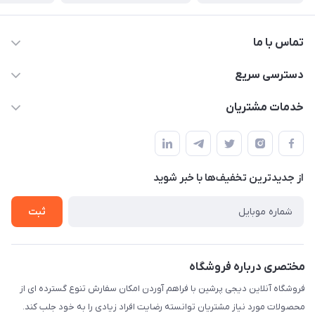
تماس با ما
09172138137
دسترسی سریع
info@digipersian.com
حساب کاربری
خدمات مشتریان
شیراز - معالی آباد دوستان
مجله فروشگاه
قوانین و مقررات
لیست محصولات
حریم خصوصی
درباره ما
از جدید‌ترین تخفیف‌ها با‌ خبر شوید
راهنما
تماس با ما
ثبت
مختصری درباره فروشگاه
فروشگاه آنلاین دیجی پرشین با فراهم آوردن امکان سفارش تنوع گسترده ای از
محصولات مورد نیاز مشتریان توانسته رضایت افراد زیادی را به خود جلب کند.